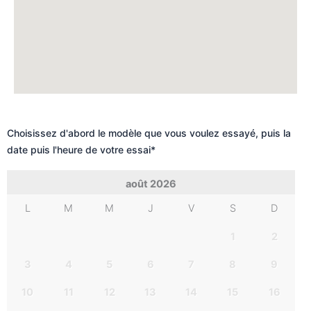
Choisissez d'abord le modèle que vous voulez essayé, puis la
date puis l'heure de votre essai
*
août
2026
L
M
M
J
V
S
D
1
2
3
4
5
6
7
8
9
10
11
12
13
14
15
16